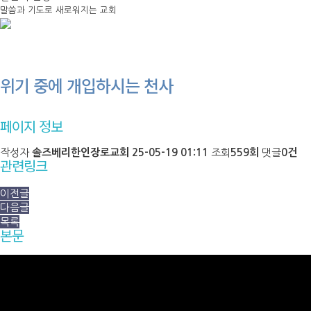
말씀과 기도로 새로워지는 교회
위기 중에 개입하시는 천사
페이지 정보
작성자
솔즈베리한인장로교회
25-05-19 01:11
조회
559회
댓글
0건
관련링크
이전글
다음글
목록
본문