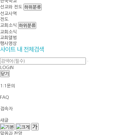
한국학교
선교와 전도
하위분류
선교사역
전도
교회소식
하위분류
교회소식
교회앨범
행사영상
사이트 내 전체검색
LOGIN
닫기
1:1문의
FAQ
접속자
새글
말씀과 찬양