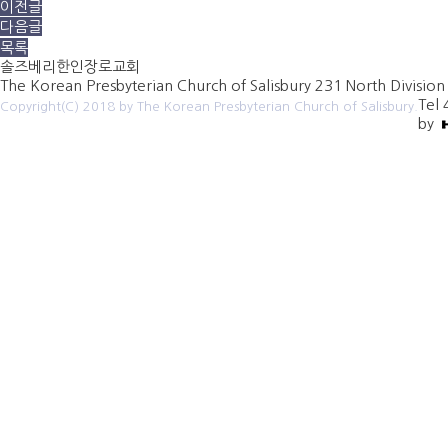
이전글
다음글
목록
솔즈베리한인장로교회
The Korean Presbyterian Church of Salisbury
231 North Division
Tel
Copyright(C) 2018 by The Korean Presbyterian Church of Salisbury.
by