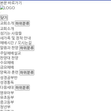
본문 바로가기
닫기
교회소개
하위분류
교회소개
섬기는 사람들
새가족 및 정착 안내
예배시간 / 오시는길
말씀과 찬양
하위분류
주일예배설교
찬양대 찬양
수요예배
금요예배
양육과 훈련
하위분류
성경공부반
성경통독
다음세대
하위분류
영유아부
유초등부
중고등부
청년부